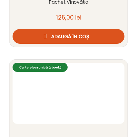
Pachet Vinovăția
125,00
lei
ADAUGĂ ÎN COȘ
Carte elecronică (ebook)