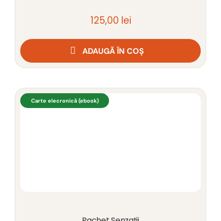
125,00
lei
ADAUGĂ ÎN COȘ
Carte elecronică (ebook)
Pachet Senzații