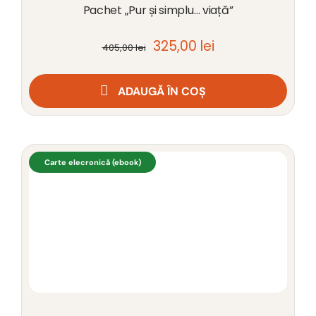
Pachet „Pur și simplu… viață”
Prețul
Prețul
325,00
lei
405,00
lei
inițial
curent
a
este:
ADAUGĂ ÎN COȘ
fost:
325,00 lei.
405,00 lei.
Carte elecronică (ebook)