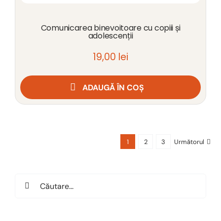
Comunicarea binevoitoare cu copiii și
adolescenții
19,00
lei
ADAUGĂ ÎN COȘ
1
2
3
Următorul
Search
for: