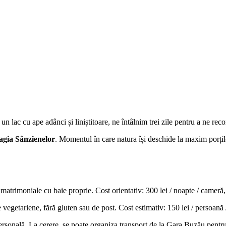
n lac cu ape adânci și liniștitoare, ne întâlnim trei zile pentru a ne reco
gia Sânzienelor
. Momentul în care natura își deschide la maxim porțile
rimoniale cu baie proprie. Cost orientativ: 300 lei / noapte / cameră, a
vegetariene, fără gluten sau de post. Cost estimativ: 150 lei / persoană /
rsonală. La cerere, se poate organiza transport de la Gara Buzău pentru