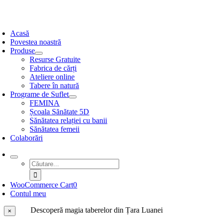
Skip
to
oggle
content
avigation
Acasă
Povestea noastră
Produse
Resurse Gratuite
Fabrica de cărți
Ateliere online
Tabere în natură
Programe de Suflet
FEMINA
Școala Sănătate 5D
Sănătatea relației cu banii
Sănătatea femeii
Colaborări
Search
for:
WooCommerce Cart
0
Contul meu
Descoperă magia taberelor din Țara Luanei
Close
×