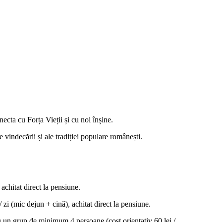
necta cu Forța Vieții și cu noi înșine.
 vindecării și ale tradiției populare românești.
chitat direct la pensiune.
 zi (mic dejun + cină), achitat direct la pensiune.
 un grup de minimum 4 persoane (cost orientativ 60 lei /