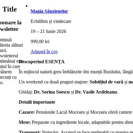
product
quick
Title
view
Magia Sânzienelor
Echilibru și vindecare
onare la
wsletter
19 – 21 Iunie 2026
ntinuă
999,00
lei
ătoria alături
noi.
Adaugă în coș
wsletterul
ptămânal este
Descoperind ESENȚA
țiul în care
mânem
În mijlocul naturii greu îmblânzite din munții Buzăului, lângă u
nectați cu
Un weekend cu două praguri majore:
Solstițiul de vară
și
ma
ns.
Ghidaj:
Dr. Sorina Soescu
și
Dr. Vasile Ardeleanu
.
Detalii importante
Cazare:
Pensiunile Lacul Mocearu și Mocearu oferă camere mat
Mese:
Preparate cu ingrediente locale, adaptabile pentru diete 
Transport:
Neinclus. Accesul se face preferabil cu mașina pe