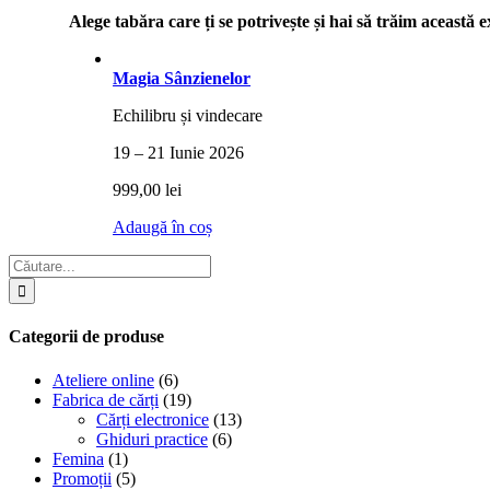
Alege tabăra care ți se potrivește și hai să trăim această
Magia Sânzienelor
Echilibru și vindecare
19 – 21 Iunie 2026
999,00
lei
Adaugă în coș
Search
for:
Categorii de produse
Ateliere online
(6)
Fabrica de cărți
(19)
Cărți electronice
(13)
Ghiduri practice
(6)
Femina
(1)
Promoții
(5)