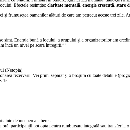
focului. Efectele resimțite:
claritate mentală, energie crescută, stare 
i și frumusețea oamenilor alături de care am petrecut aceste trei zile. A
se simt. Energia bună a locului, a grupului și a organizatorilor am credin
m încă un nivel pe scara întregirii.”
dul (Netopia).
narea rezervării. Vei primi separat și o broșură cu toate detaliile (prog
e. ✨
înainte de începerea taberei.
joră, participanții pot opta pentru rambursare integrală sau transfer la o 