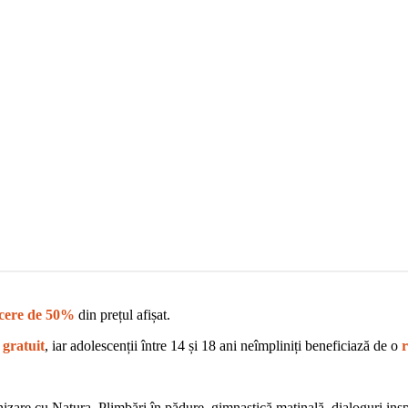
cere de 50%
din prețul afișat.
ă
gratuit
, iar adolescenții între 14 și 18 ani neîmpliniți beneficiază de o
nizare cu Natura. Plimbări în pădure, gimnastică matinală, dialoguri insp