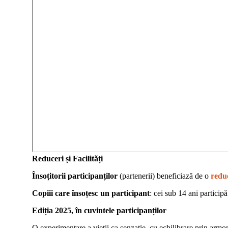
Reduceri și Facilități
Însoțitorii participanților
(partenerii) beneficiază de o
redu
Copiii care însoțesc un participant
: cei sub 14 ani particip
Ediția 2025, în cuvintele participanților
O experimentare a vieții ca senzație, cu echilibrare prin armo