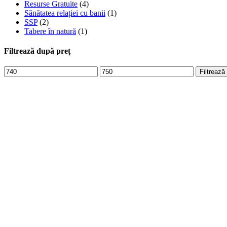
Resurse Gratuite
(4)
Sănătatea relației cu banii
(1)
SSP
(2)
Tabere în natură
(1)
Filtrează după preț
Preț
Preț
Filtrează
minim
maxim