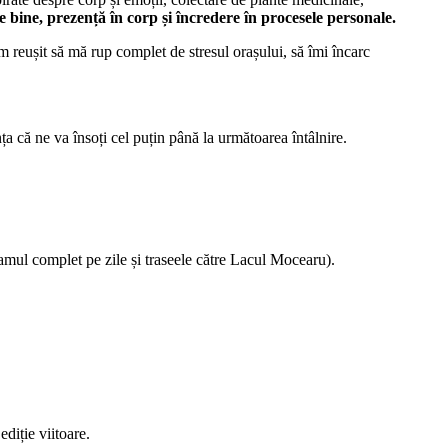
de bine, prezență în corp și încredere în procesele personale.
m reușit să mă rup complet de stresul orașului, să îmi încarc
ța că ne va însoți cel puțin până la următoarea întâlnire.
ramul complet pe zile și traseele către Lacul Mocearu).
ediție viitoare.