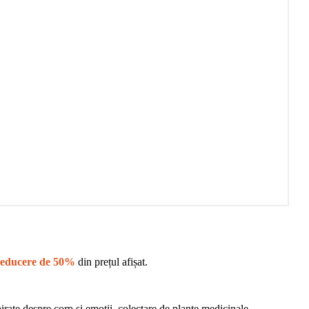
reducere de 50%
din prețul afișat.
irate despre corp și emoții, colectare de plante medicinale,