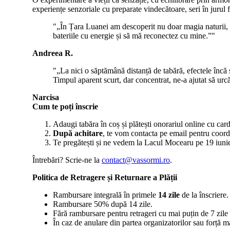
experiențe senzoriale cu preparate vindecătoare, seri în jurul 
„În Țara Luanei am descoperit nu doar magia naturii, c
bateriile cu energie și să mă reconectez cu mine.”
Andreea R.
„La nici o săptămână distanță de tabără, efectele încă 
Timpul aparent scurt, dar concentrat, ne-a ajutat să urcă
Narcisa
Cum te poți înscrie
Adaugi tabăra în coș și plătești onorariul online cu car
După achitare
, te vom contacta pe email pentru coordo
Te pregătești și ne vedem la Lacul Mocearu pe 19 iuni
Întrebări? Scrie-ne la
contact@vassormi.ro
.
Politica de Retragere și Returnare a Plății
Rambursare integrală în primele
14 zile
de la înscriere.
Rambursare 50% după 14 zile.
Fără rambursare pentru retrageri cu mai puțin de 7 zile 
În caz de anulare din partea organizatorilor sau forță ma