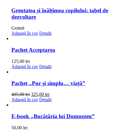
Greutatea și înălțimea copilului: tabel de
dezvoltare
Gratuit
Adaugă în coș
Detalii
Pachet Acceptarea
125,00
lei
Adaugă în coș
Detalii
Pachet „Pur și simplu… viață”
Prețul
Prețul
405,00
lei
325,00
lei
inițial
curent
Adaugă în coș
Detalii
a
este:
fost:
325,00 lei.
405,00 lei.
E-book „Bucătăria lui Dumnezeu”
50,00
lei