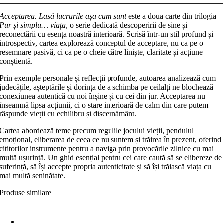
ucrurile
șa
Acceptarea. Lasă lucrurile așa cum sunt
este a doua carte din trilogia
cum
Pur și simplu… viața
, o serie dedicată descoperirii de sine și
unt
reconectării cu esența noastră interioară. Scrisă într-un stil profund și
introspectiv, cartea explorează conceptul de acceptare, nu ca pe o
resemnare pasivă, ci ca pe o cheie către liniște, claritate și acțiune
conștientă.
Prin exemple personale și reflecții profunde, autoarea analizează cum
judecățile, așteptările și dorința de a schimba pe ceilalți ne blochează
conexiunea autentică cu noi înșine și cu cei din jur. Acceptarea nu
înseamnă lipsa acțiunii, ci o stare interioară de calm din care putem
răspunde vieții cu echilibru și discernământ.
Cartea abordează teme precum regulile jocului vieții, pendulul
emoțional, eliberarea de ceea ce nu suntem și trăirea în prezent, oferind
cititorilor instrumente pentru a naviga prin provocările zilnice cu mai
multă ușurință. Un ghid esențial pentru cei care caută să se elibereze de
suferință, să își accepte propria autenticitate și să își trăiască viața cu
mai multă seninătate.
Produse similare