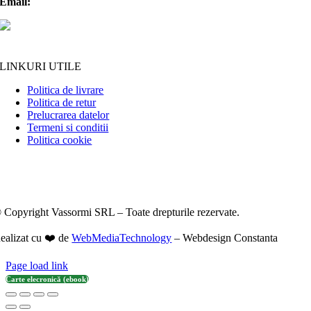
Email:
contact@vassormi.ro
LINKURI UTILE
Politica de livrare
Politica de retur
Prelucrarea datelor
Termeni si conditii
Politica cookie
 Copyright Vassormi SRL – Toate drepturile rezervate.
ealizat cu ❤️ de
WebMediaTechnology
– Webdesign Constanta
Page load link
Carte elecronică (ebook)