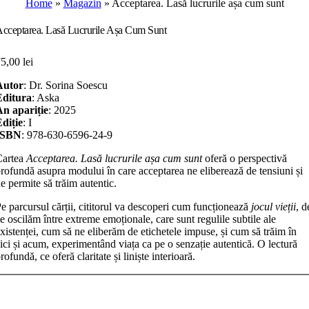
Home
»
Magazin
»
Acceptarea. Lasă lucrurile așa cum sunt
cceptarea. Lasă Lucrurile Așa Cum Sunt
75,00
lei
Autor
: Dr. Sorina Soescu
Editura
: Aska
n apariție
: 2025
diție
: I
ISBN
: 978-630-6596-24-9
Cartea
Acceptarea. Lasă lucrurile așa cum sunt
oferă o perspectivă
rofundă asupra modului în care acceptarea ne eliberează de tensiuni și
e permite să trăim autentic.
e parcursul cărții, cititorul va descoperi cum funcționează
jocul vieții
, d
e oscilăm între extreme emoționale, care sunt regulile subtile ale
xistenței, cum să ne eliberăm de etichetele impuse, și cum să trăim în
ici și acum, experimentând viața ca pe o senzație autentică. O lectură
rofundă, ce oferă claritate și liniște interioară.
antitate
cceptarea.
Adaugă în coș
asă