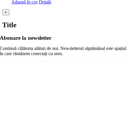
Adaugă în coș
Detalii
Close
×
product
quick
Title
view
Abonare la newsletter
Continuă călătoria alături de noi. Newsletterul săptămânal este spațiul
în care rămânem conectați cu sens.