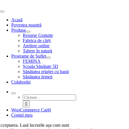
Skip
to
Toggle
content
Navigation
Acasă
Povestea noastră
Produse
Resurse Gratuite
Fabrica de cărți
Ateliere online
Tabere în natură
Programe de Suflet
FEMINA
Școala Sănătate 5D
Sănătatea relației cu banii
Sănătatea femeii
Colaborări
Search
for:
WooCommerce Cart
0
Contul meu
cceptarea. Lasă lucrurile așa cum sunt