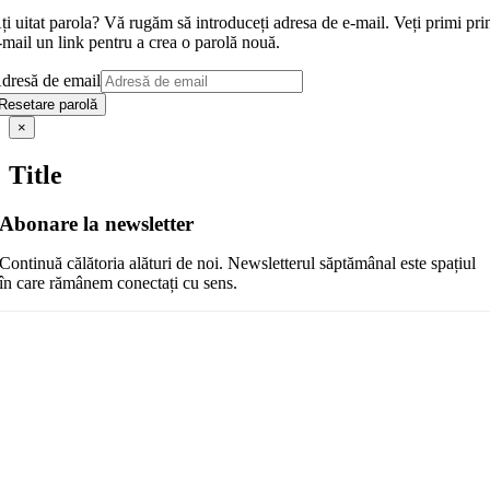
ți uitat parola? Vă rugăm să introduceți adresa de e-mail. Veți primi pri
-mail un link pentru a crea o parolă nouă.
dresă de email
Resetare parolă
Close
×
product
quick
Title
view
Abonare la newsletter
Continuă călătoria alături de noi. Newsletterul săptămânal este spațiul
în care rămânem conectați cu sens.