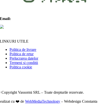
Email:
contact@vassormi.ro
LINKURI UTILE
Politica de livrare
Politica de retur
Prelucrarea datelor
Termeni si conditii
Politica cookie
 Copyright Vassormi SRL – Toate drepturile rezervate.
ealizat cu ❤️ de
WebMediaTechnology
– Webdesign Constanta