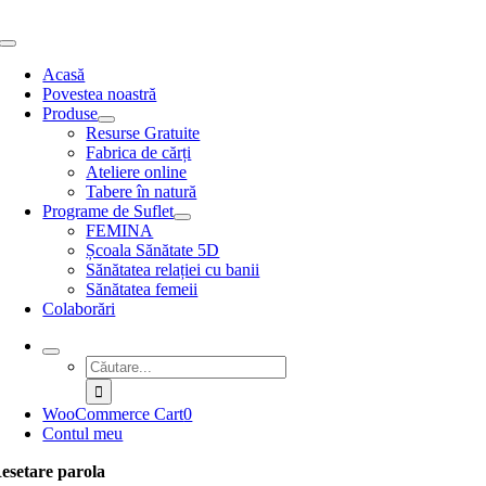
Skip
to
Toggle
content
Navigation
Acasă
Povestea noastră
Produse
Resurse Gratuite
Fabrica de cărți
Ateliere online
Tabere în natură
Programe de Suflet
FEMINA
Școala Sănătate 5D
Sănătatea relației cu banii
Sănătatea femeii
Colaborări
Search
for:
WooCommerce Cart
0
Contul meu
esetare parola