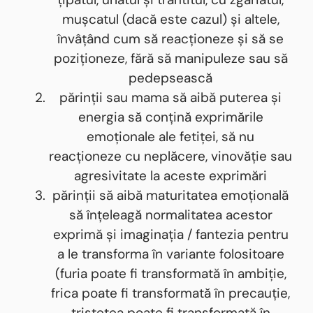
mușcatul (dacă este cazul) și altele,
învâțând cum să reacționeze și să se
poziționeze, fără să manipuleze sau să
pedepsească
părinții sau mama să aibă puterea și
energia să conțină exprimările
emoționale ale fetiței, să nu
reacționeze cu neplăcere, vinovăție sau
agresivitate la aceste exprimări
părinții să aibă maturitatea emoțională
să înțeleagă normalitatea acestor
exprimă și imaginația / fantezia pentru
a le transforma în variante folositoare
(furia poate fi transformată în ambiție,
frica poate fi transformată în precauție,
tristețea poate fi transformată în