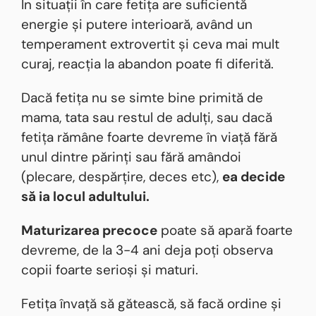
În situații în care fetița are suficientă
energie și putere interioară, având un
temperament extrovertit și ceva mai mult
curaj, reacția la abandon poate fi diferită.
Dacă fetița nu se simte bine primită de
mama, tata sau restul de adulți, sau dacă
fetița rămâne foarte devreme în viață fără
unul dintre părinți sau fără amândoi
(plecare, despărțire, deces etc),
ea decide
să ia locul adultului.
Maturizarea precoce
poate să apară foarte
devreme, de la 3-4 ani deja poți observa
copii foarte serioși și maturi.
Fetița învață să gătească, să facă ordine și