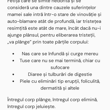
Fetița care se simte nedorită și se
consideră una dintre cauzele suferințelor
mamei sale intră într-o stare de vinovăție și
auto-blamare atât de profundă, iar tristețea
resimțită este atât de mare, încât dacă nu-i
ajunge plânsul, pentru eliberarea tristeții,
„va plânge” prin toate părțile corpului:
Nas care se înfundă și curge mereu
Tuse care nu se mai termină, chiar cu
sufocare
Diaree și tulburări de digestie
Piele cu eliminări tip erupții, foliculită,
dermatită și altele
Întregul corp plânge, întregul corp elimină,
întregul corp jeluiește.