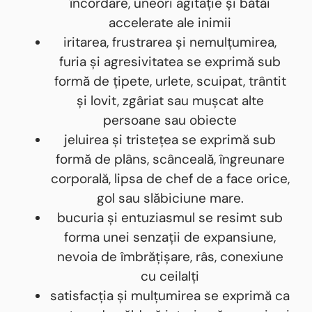
încordare, uneori agitație și bătăi
accelerate ale inimii
iritarea, frustrarea și nemulțumirea,
furia și agresivitatea se exprimă sub
formă de țipete, urlete, scuipat, trântit
și lovit, zgâriat sau mușcat alte
persoane sau obiecte
jeluirea și tristețea se exprimă sub
formă de plâns, scânceală, îngreunare
corporală, lipsa de chef de a face orice,
gol sau slăbiciune mare.
bucuria și entuziasmul se resimt sub
forma unei senzații de expansiune,
nevoia de îmbrățișare, râs, conexiune
cu ceilalți
satisfacția și mulțumirea se exprimă ca