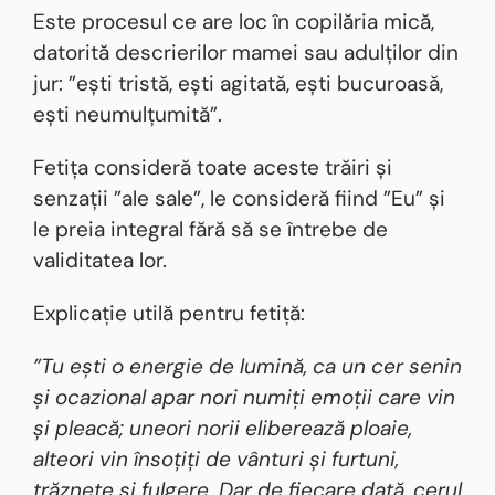
Este procesul ce are loc în copilăria mică,
datorită descrierilor mamei sau adulților din
jur: ”ești tristă, ești agitată, ești bucuroasă,
ești neumulțumită”.
Fetița consideră toate aceste trăiri și
senzații ”ale sale”, le consideră fiind ”Eu” și
le preia integral fără să se întrebe de
validitatea lor.
Explicație utilă pentru fetiță:
”Tu ești o energie de lumină, ca un cer senin
și ocazional apar nori numiți emoții care vin
și pleacă; uneori norii eliberează ploaie,
alteori vin însoțiți de vânturi și furtuni,
trăznete și fulgere. Dar de fiecare dată, cerul