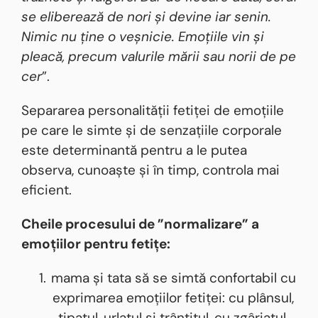
se eliberează de nori și devine iar senin.
Nimic nu ține o veșnicie. Emoțiile vin și
pleacă, precum valurile mării sau norii de pe
cer
”.
Separarea personalității fetiței de emoțiile
pe care le simte și de senzațiile corporale
este determinantă pentru a le putea
observa, cunoaște și în timp, controla mai
eficient.
Cheile procesului de ”normalizare” a
emoțiilor pentru fetițe:
mama și tata să se simtă confortabil cu
exprimarea emoțiilor fetiței: cu plânsul,
țipatul, urlatul și trântitul, cu zgâriatul,