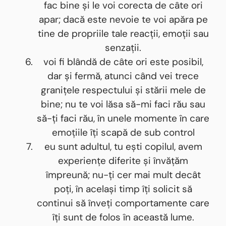
fac bine și le voi corecta de câte ori
apar; dacă este nevoie te voi apăra pe
tine de propriile tale reacții, emoții sau
senzații.
voi fi blândă de câte ori este posibil,
dar și fermă, atunci când vei trece
granițele respectului și stării mele de
bine; nu te voi lăsa să-mi faci rău sau
să-ți faci rău, în unele momente în care
emoțiile îți scapă de sub control
eu sunt adultul, tu ești copilul, avem
experiențe diferite și învățăm
împreună; nu-ți cer mai mult decât
poți, în același timp îți solicit să
continui să înveți comportamente care
îți sunt de folos în această lume.