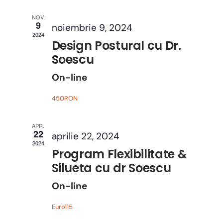
și
NOV.
căut
9
noiembrie 9, 2024
2024
Even
Design Postural cu Dr.
Soescu
On-line
450RON
APR.
22
aprilie 22, 2024
2024
Program Flexibilitate &
Silueta cu dr Soescu
On-line
Euro115