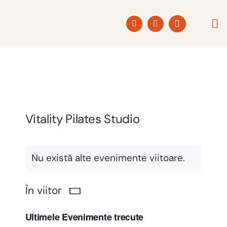
Skip
to
Togg
content
Navi
ACAS
POVE
Vitality Pilates Studio
PROD
Nu există alte evenimente viitoare.
PROGR
În viitor
COLA
Navig
Caută
Selectează
în
Ultimele Evenimente trecute
data.
vizual