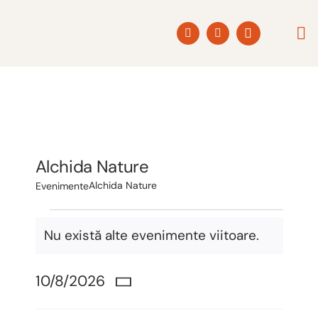
Skip
to
Togg
content
Navi
ACAS
POVE
Alchida Nature
PROD
Alchida Nature
Evenimente
Evenimente
PROGR
Nu există alte evenimente viitoare.
for
Notificare
august
COLA
10,
10/8/2026
Navig
Caută
2026
Selectează
în