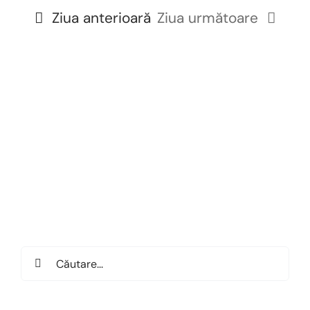
data.
vizual
Ziua anterioară
Ziua următoare
și
căut
Even
Search
for: