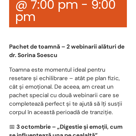
@ 7:00 pm
-
9:00
pm
Pachet de toamnă – 2 webinarii alături de
dr. Sorina Soescu
Toamna este momentul ideal pentru
resetare și echilibrare – atât pe plan fizic,
cât și emoțional. De aceea, am creat un
pachet special cu două webinarii care se
completează perfect și te ajută să îți susții
corpul în această perioadă de tranziție.
📅
3 octombrie – „Digestie și emoții, cum
se influențează una pe cealaltă”