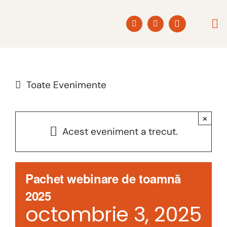
Skip
to
Togg
content
Navi
ACAS
Toate Evenimente
POVE
×
PROD
Acest eveniment a trecut.
PROGR
Pachet webinare de toamnă
2025
COLA
octombrie 3, 2025