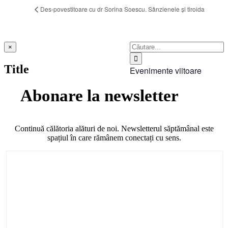
Des-povestitoare cu dr Sorina Soescu. Sânzienele și tiroida
Search
Close
×
product
for:
quick
Title
Evenimente viitoare
view
Abonare la newsletter
Continuă călătoria alături de noi. Newsletterul săptămânal este
spațiul în care rămânem conectați cu sens.