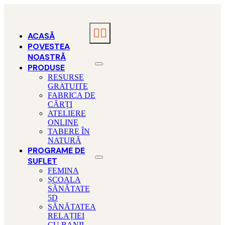
Skip
to
content
Toggle
ACASĂ
Navigation
POVESTEA
NOASTRĂ
PRODUSE
RESURSE
GRATUITE
FABRICA DE
CĂRȚI
ATELIERE
ONLINE
TABERE ÎN
NATURĂ
PROGRAME DE
SUFLET
FEMINA
ȘCOALA
SĂNĂTATE
5D
SĂNĂTATEA
RELAȚIEI
CU BANII