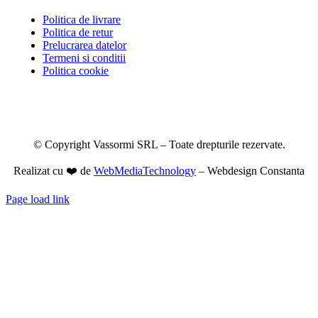
Politica de livrare
Politica de retur
Prelucrarea datelor
Termeni si conditii
Politica cookie
© Copyright Vassormi SRL – Toate drepturile rezervate.
Realizat cu ❤️ de
WebMediaTechnology
– Webdesign Constanta
Page load link
Go
to
Top