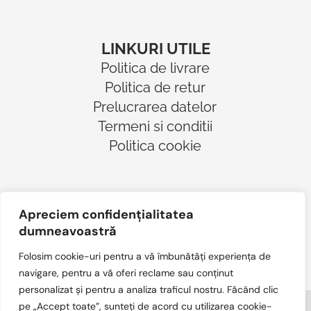
LINKURI UTILE
Politica de livrare
Politica de retur
Prelucrarea datelor
Termeni si conditii
Politica cookie
Apreciem confidențialitatea
dumneavoastră
Folosim cookie-uri pentru a vă îmbunătăți experiența de
navigare, pentru a vă oferi reclame sau conținut
personalizat și pentru a analiza traficul nostru. Făcând clic
pe „Accept toate”, sunteți de acord cu utilizarea cookie-
© Copyright Vassormi SRL – Toate drepturile rezervate.