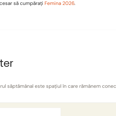
ecesar să cumpărați
Femina 2026
.
ter
terul săptămânal este spațiul în care rămânem conec