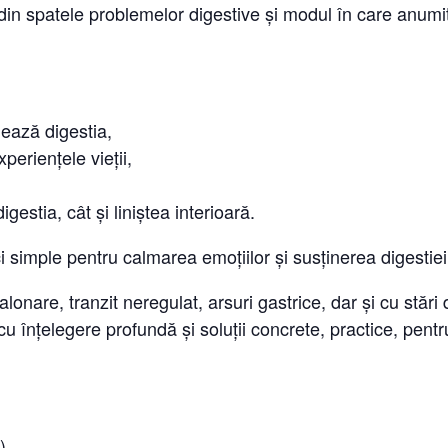
n spatele problemelor digestive și modul în care anumit
ează digestia,
eriențele vieții,
digestia, cât și liniștea interioară.
i simple pentru calmarea emoțiilor și susținerea digestiei î
onare, tranzit neregulat, arsuri gastrice, dar și cu stări 
 cu înțelegere profundă și soluții concrete, practice, pen
)