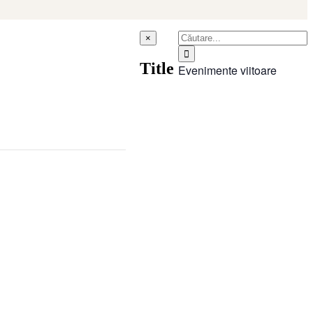
Search
Close
×
product
for:
quick
Title
Evenimente viitoare
view