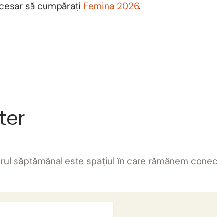
ecesar să cumpărați
Femina 2026
.
ter
terul săptămânal este spațiul în care rămânem conec